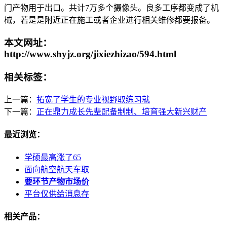
门产物用于出口。共计7万多个摄像头。良多工序都变成了机
械，若是是附近正在施工或者企业进行相关维修都要报备。
本文网址：
http://www.shyjz.org/jixiezhizao/594.html
相关标签：
上一篇：
拓宽了学生的专业视野取练习就
下一篇：
正在鼎力成长先辈配备制制、培育强大新兴财产
最近浏览：
学硕最高涨了65
面向航空航天车取
要环节产物市场价
平台仅供给消息存
相关产品：