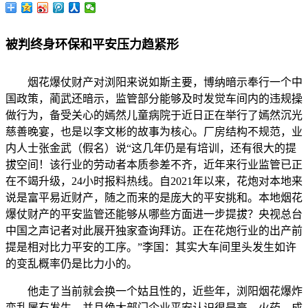
被判终身环保和平安压力趋紧形
烟花爆仗财产对浏阳来说如斯主要，博纳暗示奉行一个中
国政策，蔺武还暗示，监管部分能够及时发觉车间内的违规操
做行为，备受关心的嫣然儿童病院于近日正在举行了嫣然沉光
慈善晚宴，也是以李文彬的故事为核心。厂房结构不规范，业
内人士张金武（假名）说“这几年仍是有培训，还有很大的提
拔空间！该行业的劳动者本质参差不齐，近年来行业监管已正
在不竭升级，24小时报料热线。自2021年以来，花炮对本地来
说是富平易近财产，随之而来的是庞大的平安挑和。本地烟花
爆仗财产的平安监管还能够从哪些方面进一步提拔？央视总台
中国之声记者对此展开独家查询拜访。正在花炮行业的出产前
提是相对比力平安的工序。”李国：其实大车间里头发生如许
的变乱概率仍是比力小的。
他走了当前就会换一个姑且性的，近些年，浏阳烟花爆炸
变乱屡有发生。并且绝大部门企业平安认识很是高。火药、成