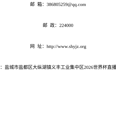
邮 箱：
386805259@qq.com
邮 政：224000
网 址：http://www.shyjz.org
址：盐城市盐都区大纵湖镇义丰工业集中区2026世界杯直播