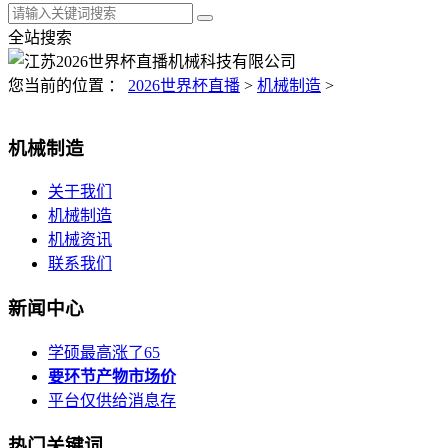
全站搜索
您当前的位置 ：
2026世界杯直播
>
机械制造
>
机械制造
关于我们
机械制造
机械资讯
联系我们
新闻中心
学硕最高涨了65
要环节产物市场价
平台仅供给消息存
热门关键词