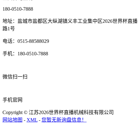
180-0510-7888
地址：盐城市盐都区大纵湖镇义丰工业集中区2026世界杯直播
路1号
电话：0515-88588029
手机：180-0510-7888
微信扫一扫
手机官网
Copyright © 江苏2026世界杯直播机械科技有限公司
网站地图
-
XML
-
您暂无新询盘信息！