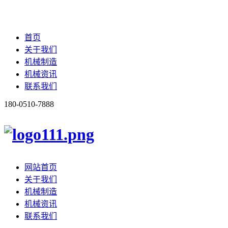
首页
关于我们
机械制造
机械资讯
联系我们
180-0510-7888
网站首页
关于我们
机械制造
机械资讯
联系我们