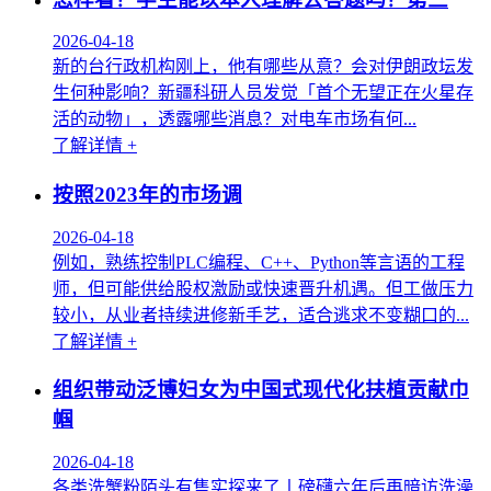
2026-04-18
新的台行政机构刚上，他有哪些从意？会对伊朗政坛发
生何种影响？新疆科研人员发觉「首个无望正在火星存
活的动物」，透露哪些消息？对电车市场有何...
了解详情 +
按照2023年的市场调
2026-04-18
例如，熟练控制PLC编程、C++、Python等言语的工程
师，但可能供给股权激励或快速晋升机遇。但工做压力
较小，从业者持续进修新手艺，适合逃求不变糊口的...
了解详情 +
组织带动泛博妇女为中国式现代化扶植贡献巾
帼
2026-04-18
各类洗蟹粉陌头有售实探来了丨磅礴六年后再暗访洗澡